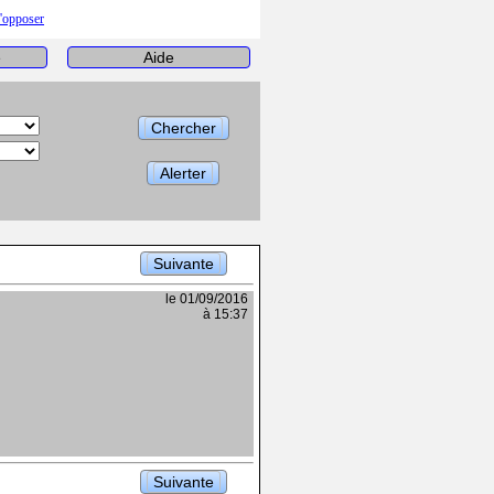
s'opposer
e
Aide
Chercher
Alerter
Suivante
le 01/09/2016
à 15:37
Suivante