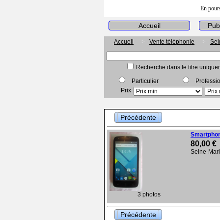
En pours
Accueil
Pub
Accueil
Vente téléphonie
Sei
Recherche dans le titre unique
Particulier
Professi
Prix
Précédente
Smartphone
80,00 €
Seine-Mari
3 photos
Précédente