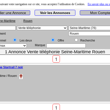
uivant votre navigation sur ce site, vous acceptez l’utilisation de Cookies.
En savoir plus ou 
lier une Annonce
Voir les Annonces
Mon Compt
ne-Maritime
Rouen
ment
onnel
Les deux
Offre
Recherche
Marque
1 Annonce Vente téléphonie Seine-Maritime Rouen
1
 Startrail 7 noir
time / Rouen
1