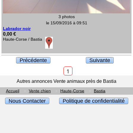
3 photos
le 15/09/2016 à 09:51
Labrador noir
0,00 €
Haute-Corse / Bastia
Précédente
Suivante
1
Autres annonces Vente animaux près de Bastia
Accueil
Vente chien
Haute-Corse
Bastia
Nous Contacter
Politique de confidentialité