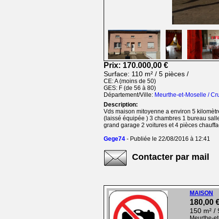
Prix: 170.000,00 €
Surface: 110 m² / 5 pièces /
CE: A (moins de 50)
GES: F (de 56 à 80)
Département/Ville:
Meurthe-et-Moselle / C
Description:
Vds maison mitoyenne a environ 5 kilomètres
(laissé équipée ) 3 chambres 1 bureau sall
grand garage 2 voitures et 4 pièces chauffag
Gege74
- Publiée le 22/08/2016 à 12:41
Contacter par mail
MAISON
180,00 
150 m² / 
Meurthe-et