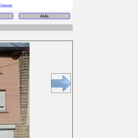
s'opposer
e
Aide